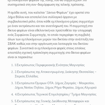
εμπλεκόμενων φορέων της πόλης που θα συμμετέχουν πιο
συστηματικά στη συν-διαμόρφωση της τελικής πρότασης.
Η ομάδα αυτή, που καλείται “Δίκτυο Φορέων” έχει οριστεί στο
Δήμο Βόλου και αποτελεί ένα συλλογικό όργανο με
συμβουλευτικό ρόλο, όπου κάθε εμπλεκόμενο μέρος συμμετέχει
με έναν εκπρόσωπο και τον αναπληρωτή του. Η συμμετοχή στο
δίκτυο φορέων είναι εθελοντική και προϋποθέτει την υπογραφή
ενός Συμφώνου Συμμετοχής, το οποίο περιγράφει τη συμβολή
όλων των εμπλεκόμενων μερών του δικτύου στην ανάπτυξη του
ΣΒΑΚ καθώς και στην οργάνωση και λειτουργία του δικτύου
φορέων. Συνοπτικά οι εμπλεκόμενοι φορείς στους οποίους
απεστάλη σχετική πρόσκληση συμμετοχής στο δίκτυο φορέων
είναι οι παρακάτω:
1.Εκπρόσωπος Περιφερειακής Ενότητας Μαγνησίας
2.Εκπρόσωπος της Αποκεντρωμένης Διοίκησης Θεσσαλίας –
Στερεάς Ελλάδας
3.Εκπρόσωποι Όμορων ΟΤΑ: Δήμος Ζαγοράς - Μουρεσίου,
Δήμος Νοτίου Πηλίου, Δήμος Ρήγα Φεραίου, Δήμος Αλμυρού
4.Εκπρόσωπος Τεχνικού Επιμελητηρίου/ Τμήμα Μαγνησίας
5.Εκπρόσωπος της Γενικής Διεύθυνσης Μεταφορών και