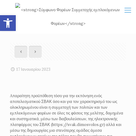
Ανοίξτε τη γραμμή εργαλείων
17 Ιανουαρίου 2023
Aπαραίτητη προϋπόθεση τόσο για την εκπόνηση ενός
αποτελεσματικού ΣΒΑΚ όσο και για τον χαρακτηρισμό του ως
ολοκληρωμένου είναι η συμμετοχή των πολιτών και των
εμπλεκόμενων φορέων σε όλες τις φάσεις της μελέτης, δομημένα
και συστηματικά, μέσω των διαβουλεύσεων, της ηλεκτρονικής
πλατφόρμας του ΣΒΑΚ (https://svak.dimosvolos.gr) αλλά και
μέσω της δημιουργίας μια στενότερης ομάδας άμεσα